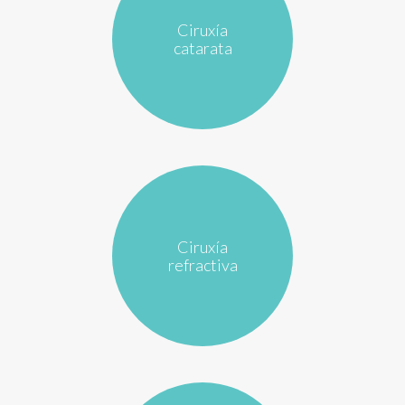
Ciruxía
catarata
Ciruxía
refractiva